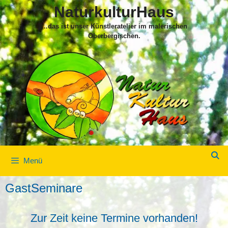
Zum
NaturkulturHaus
Inhalt
…das ist unser Künstleratelier im malerischen
springen
Oberbergischen.
Menü
GastSeminare
Zur Zeit keine Termine vorhanden!