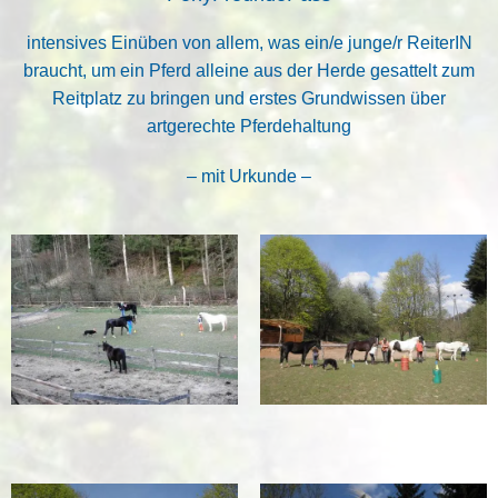
intensives Einüben von allem, was ein/e junge/r ReiterIN
braucht, um ein Pferd alleine aus der Herde gesattelt zum
Reitplatz zu bringen und erstes Grundwissen über
artgerechte Pferdehaltung
– mit Urkunde –